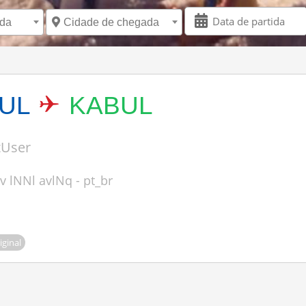
ida
Cidade de chegada
UL
KABUL
tUser
 lNNl avlNq - pt_br
iginal