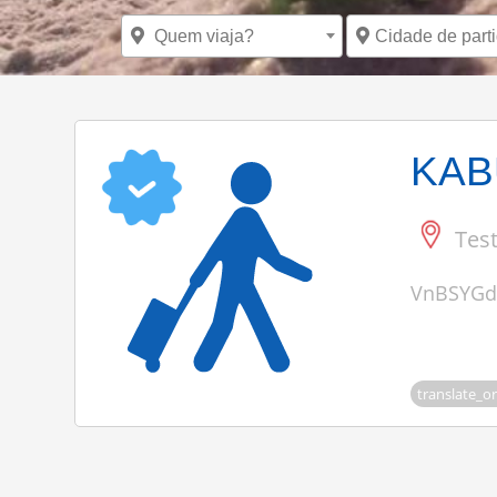
Quem viaja?
Cidade de part
KAB
Tes
VnBSYGdv
translate_or